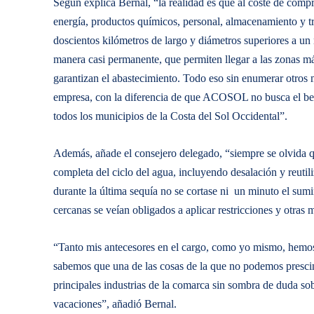
Según explica Bernal, “la realidad es que al coste de compr
energía, productos químicos, personal, almacenamiento y t
doscientos kilómetros de largo y diámetros superiores a un
manera casi permanente, que permiten llegar a las zonas má
garantizan el abastecimiento. Todo eso sin enumerar otros 
empresa, con la diferencia de que ACOSOL no busca el benef
todos los municipios de la Costa del Sol Occidental”.
Además, añade el consejero delegado, “siempre se olvida q
completa del ciclo del agua, incluyendo desalación y reutil
durante la última sequía no se cortase ni un minuto el sumi
cercanas se veían obligados a aplicar restricciones y otras 
“Tanto mis antecesores en el cargo, como yo mismo, hemos p
sabemos que una de las cosas de la que no podemos prescind
principales industrias de la comarca sin sombra de duda sob
vacaciones”, añadió Bernal.