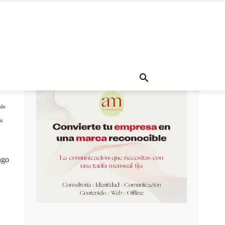
 de
ia
ngo