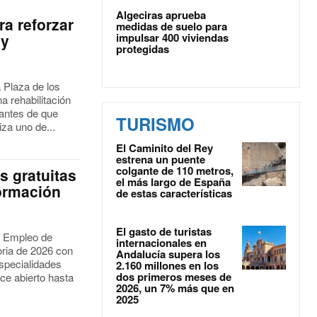
u
Algeciras aprueba
ra reforzar
medidas de suelo para
 y
impulsar 400 viviendas
protegidas
a Plaza de los
a rehabilitación
 antes de que
TURISMO
iza uno de...
El Caminito del Rey
estrena un puente
colgante de 110 metros,
s gratuitas
el más largo de España
formación
de estas características
El gasto de turistas
l Empleo de
internacionales en
oria de 2026 con
Andalucía supera los
especialidades
2.160 millones en los
dos primeros meses de
ece abierto hasta
2026, un 7% más que en
2025