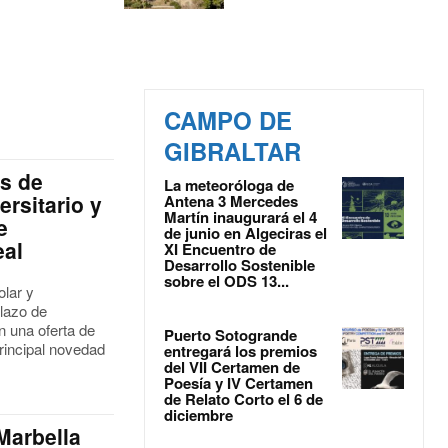
CAMPO DE
GIBRALTAR
as de
La meteoróloga de
ersitario y
Antena 3 Mercedes
Martín inaugurará el 4
e
de junio en Algeciras el
eal
XI Encuentro de
Desarrollo Sostenible
sobre el ODS 13...
olar y
plazo de
n una oferta de
Puerto Sotogrande
principal novedad
entregará los premios
del VII Certamen de
Poesía y IV Certamen
de Relato Corto el 6 de
diciembre
Marbella