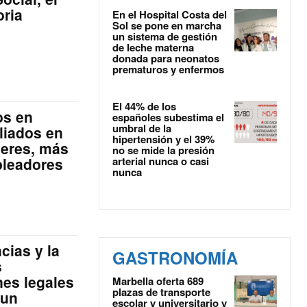
oria
En el Hospital Costa del
Sol se pone en marcha
un sistema de gestión
de leche materna
donada para neonatos
prematuros y enfermos
El 44% de los
os en
españoles subestima el
umbral de la
liados en
hipertensión y el 39%
eres, más
no se mide la presión
arterial nunca o casi
pleadores
nunca
cias y la
GASTRONOMÍA
s
nes legales
Marbella oferta 689
plazas de transporte
 un
escolar y universitario y