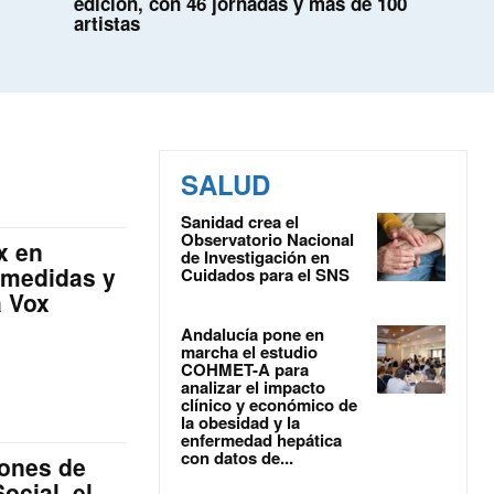
edición, con 46 jornadas y más de 100
artistas
SALUD
Sanidad crea el
Observatorio Nacional
x en
de Investigación en
 medidas y
Cuidados para el SNS
a Vox
Andalucía pone en
marcha el estudio
COHMET-A para
analizar el impacto
clínico y económico de
la obesidad y la
enfermedad hepática
con datos de...
lones de
ocial, el