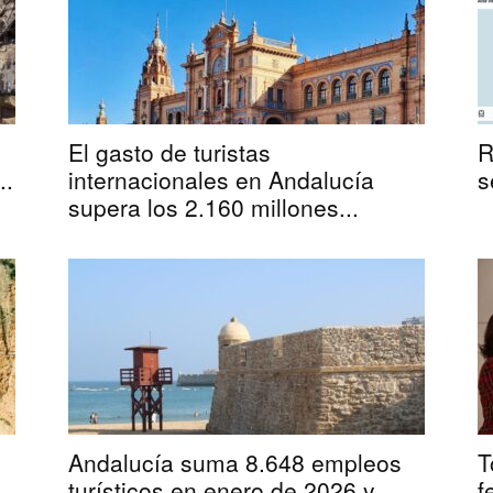
El gasto de turistas
R
..
internacionales en Andalucía
s
supera los 2.160 millones...
Andalucía suma 8.648 empleos
T
..
turísticos en enero de 2026 y
f