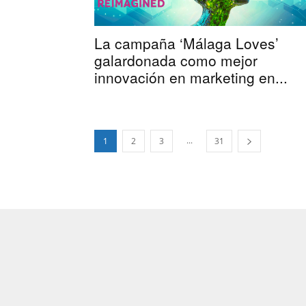
La campaña ‘Málaga Loves’
galardonada como mejor
innovación en marketing en...
...
1
2
3
31