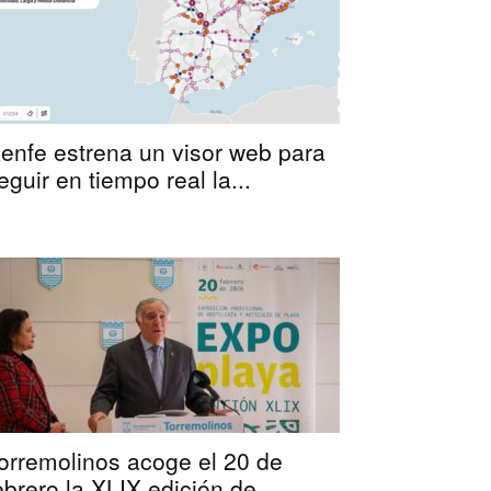
enfe estrena un visor web para
eguir en tiempo real la...
orremolinos acoge el 20 de
ebrero la XLIX edición de