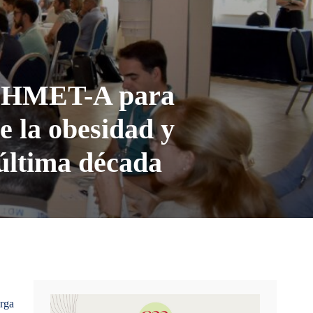
COHMET-A para
e la obesidad y
 última década
arga