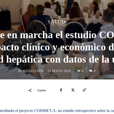
SALUD
ne en marcha el estudio 
pacto clínico y económico d
 hepática con datos de la
By
REDACCION
0
28 MAYO 2026
0
-
Cuota
sarrollarán el proyecto COHMET-A, un estudio retrospectivo sobre la c