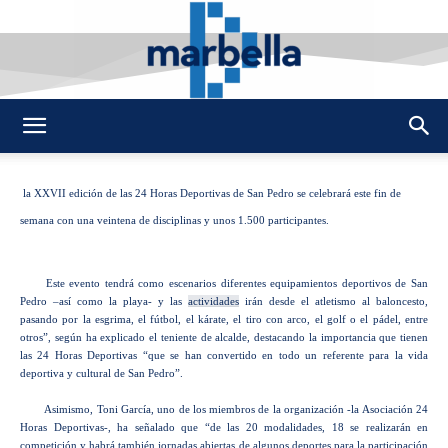
By
REDACCION
466
15 JUNIO 2010
0
-
DMarbella
la XXVII edición de las 24 Horas Deportivas de San Pedro se celebrará este fin de
semana con una veintena de disciplinas y unos 1.500 participantes.
Este evento tendrá como escenarios diferentes equipamientos deportivos de San
Pedro –así como la playa- y las
actividades
irán desde el atletismo al baloncesto,
pasando por la esgrima, el fútbol, el kárate, el tiro con arco, el golf o el pádel, entre
otros”, según ha explicado el teniente de alcalde, destacando la importancia que tienen
las 24 Horas Deportivas “que se han convertido en todo un referente para la vida
deportiva y cultural de San Pedro”.
Asimismo, Toni García, uno de los miembros de la organización -la Asociación 24
Horas Deportivas-, ha señalado que “de las 20 modalidades, 18 se realizarán en
competición y habrá también jornadas abiertas de algunos deportes para la participación