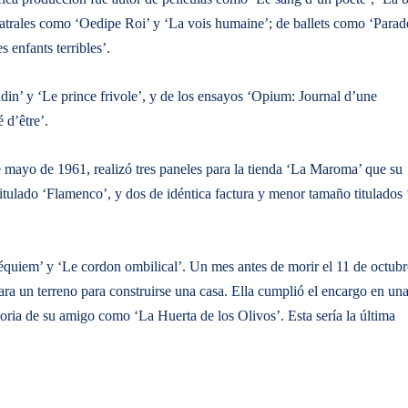
teatrales como ‘Oedipe Roi’ y ‘La vois humaine’; de ballets como ‘Parad
 enfants terribles’.
in’ y ‘Le prince frivole’, y de los ensayos ‘Opium: Journal d’une
é d’être’.
de mayo de 1961, realizó tres paneles para la tienda ‘La Maroma’ que su
tulado ‘Flamenco’, y dos de idéntica factura y menor tamaño titulados 
‘Réquiem’ y ‘Le cordon ombilical’. Un mes antes de morir el 11 de octubr
a un terreno para construirse una casa. Ella cumplió el encargo en un
ria de su amigo como ‘La Huerta de los Olivos’. Esta sería la última