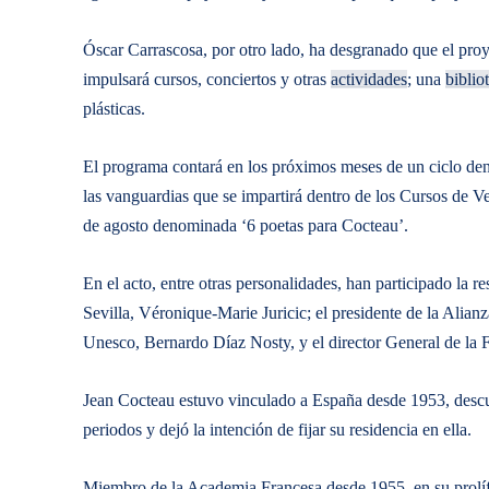
Óscar Carrascosa, por otro lado, ha desgranado que el proye
impulsará cursos, conciertos y otras
actividades
; una
biblio
plásticas.
El programa contará en los próximos meses de un ciclo den
las vanguardias que se impartirá dentro de los Cursos de 
de agosto denominada ‘6 poetas para Cocteau’.
En el acto, entre otras personalidades, han participado la
Sevilla, Véronique-Marie Juricic; el presidente de la Alia
Unesco, Bernardo Díaz Nosty, y el director General de l
Jean Cocteau estuvo vinculado a España desde 1953, descub
periodos y dejó la intención de fijar su residencia en ella.
Miembro de la Academia Francesa desde 1955, en su prolífi