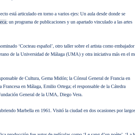
cto está articulado en torno a varios ejes: Un aula desde donde se
teca
; un programa de publicaciones y un apartado vinculado a las artes
ominado ‘Cocteau español’, otro taller sobre el artista como embajador
Verano de la Universidad de Málaga (UMA) y otra iniciativa más en el m
 responsable de Cultura, Gema Midón; la Cónsul General de Francia en
nza Francesa en Málaga, Emilio Ortega; el responsable de la Cátedra
a Fundación General de la UMA, Diego Vera.
riendo Marbella en 1961. Visitó la ciudad en dos ocasiones por largo
ca producción fue autor de películas como ‘Le sang d’un poète’, ‘La b