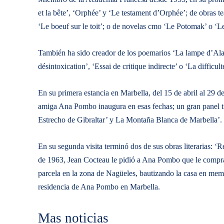
et la bête’, ‘Orphée’ y ‘Le testament d’Orphée’; de obras 
‘Le boeuf sur le toit’; o de novelas cmo ‘Le Potomak’ o ‘Les
También ha sido creador de los poemarios ‘La lampe d’Alad
désintoxication’, ‘Essai de critique indirecte’ o ‘La difficult
En su primera estancia en Marbella, del 15 de abril al 29 
amiga Ana Pombo inaugura en esas fechas; un gran panel ti
Estrecho de Gibraltar’ y La Montaña Blanca de Marbella’.
En su segunda visita terminó dos de sus obras literarias: 
de 1963, Jean Cocteau le pidió a Ana Pombo que le comprar
parcela en la zona de Nagüeles, bautizando la casa en memo
residencia de Ana Pombo en Marbella.
Mas noticias