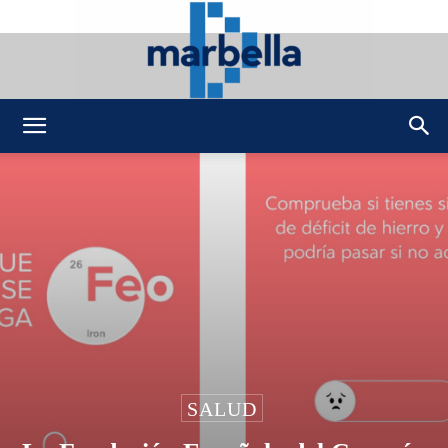
DMarbella
SALUD