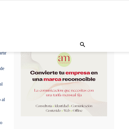
rtir
 de
al
 al
vo