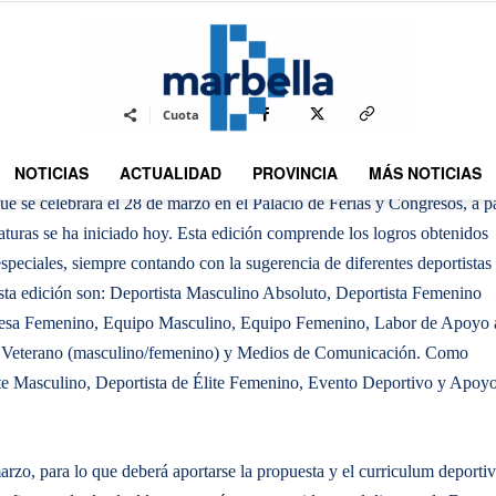
By
REDACCION
495
27 ENERO 2014
0
-
Cuota
NOTICIAS
ACTUALIDAD
PROVINCIA
MÁS NOTICIAS
DMarbella
e se celebrará el 28 de marzo en el Palacio de Ferias y Congresos, a pa
aturas se ha iniciado hoy. Esta edición comprende los logros obtenidos
speciales, siempre contando con la sugerencia de diferentes deportistas
 esta edición son: Deportista Masculino Absoluto, Deportista Femenino
mesa Femenino, Equipo Masculino, Equipo Femenino, Labor de Apoyo 
ta Veterano (masculino/femenino) y Medios de Comunicación. Como
ite Masculino, Deportista de Élite Femenino, Evento Deportivo y Apoyo
rzo, para lo que deberá aportarse la propuesta y el curriculum deporti