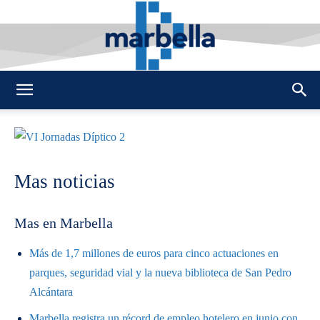
By
REDACCION
490
23 MAYO 2013
0
-
DMarbella
Mas noticias
Mas en Marbella
Más de 1,7 millones de euros para cinco actuaciones en
parques, seguridad vial y la nueva biblioteca de San Pedro
Alcántara
Marbella registra un récord de empleo hotelero en junio con