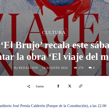
CULTURA
‘El Brujo’ recala este sá
tar la obra ‘El viaje del m
By
REDACCION
279
14 AGOSTO 2024
0
-
Cuota
Auditorio José Pernía Calderón (Parque de la Constitución), a las 22.00