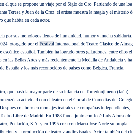
 en el que se propone un viaje por el Siglo de Oro. Partiendo de una loa
 Teresa y Juan de la Cruz, el artista muestra la magia y el misterio d
ro que habita en cada actor.
encia por sus monólogos llenos de humanidad, humor y mucha sabiduría.
2024, otorgado por el
Festival
Internacional de Teatro Clásico de Almag
te escénico español. También ha logrado otros galardones, entre ellos el
to en las Bellas Artes y más recientemente la Medalla de Andalucía y ha
s de España y los más reconocidos de países como Bélgica, Francia,
eatro, que pasó la mayor parte de su infancia en Torredonjimeno (Jaén).
comenzó su actividad con el teatro en el Corral de Comedias del Colegi
 Después colaboró en montajes teatrales de compañías independientes,
Teatro Libre de Madrid. En 1988 funda junto con José Luis Alonso de
atro, Pentación, S.A. y en 1995 crea con María José Norte su propia
ibución y la producción de teatro y audiovisuales. Actor también del ci