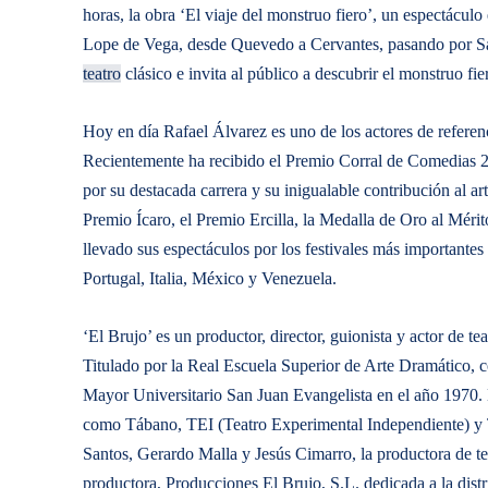
horas, la obra ‘El viaje del monstruo fiero’, un espectáculo
Lope de Vega, desde Quevedo a Cervantes, pasando por Santa
teatro
clásico e invita al público a descubrir el monstruo fie
Hoy en día Rafael Álvarez es uno de los actores de refer
Recientemente ha recibido el Premio Corral de Comedias 
por su destacada carrera y su inigualable contribución al ar
Premio Ícaro, el Premio Ercilla, la Medalla de Oro al Méri
llevado sus espectáculos por los festivales más importante
Portugal, Italia, México y Venezuela.
‘El Brujo’ es un productor, director, guionista y actor de t
Titulado por la Real Escuela Superior de Arte Dramático, 
Mayor Universitario San Juan Evangelista en el año 1970.
como Tábano, TEI (Teatro Experimental Independiente) y 
Santos, Gerardo Malla y Jesús Cimarro, la productora de te
productora, Producciones El Brujo, S.L. dedicada a la distr