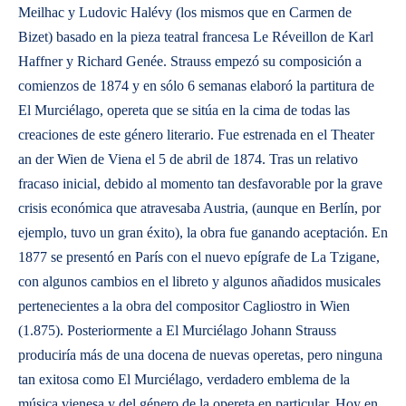
Meilhac y Ludovic Halévy (los mismos que en Carmen de
Bizet) basado en la pieza teatral francesa Le Réveillon de Karl
Haffner y Richard Genée. Strauss empezó su composición a
comienzos de 1874 y en sólo 6 semanas elaboró la partitura de
El Murciélago, opereta que se sitúa en la cima de todas las
creaciones de este género literario. Fue estrenada en el Theater
an der Wien de Viena el 5 de abril de 1874. Tras un relativo
fracaso inicial, debido al momento tan desfavorable por la grave
crisis económica que atravesaba Austria, (aunque en Berlín, por
ejemplo, tuvo un gran éxito), la obra fue ganando aceptación. En
1877 se presentó en París con el nuevo epígrafe de La Tzigane,
con algunos cambios en el libreto y algunos añadidos musicales
pertenecientes a la obra del compositor Cagliostro in Wien
(1.875). Posteriormente a El Murciélago Johann Strauss
produciría más de una docena de nuevas operetas, pero ninguna
tan exitosa como El Murciélago, verdadero emblema de la
música vienesa y del género de la opereta en particular. Hoy en