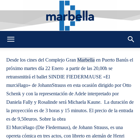
By
REDACCION
506
20 ENERO 2013
0
-
DMarbella
Desde los cines del Complejo Gran
Marbella
en Puerto Banús el
próximo martes día 22 Enero a partir de las 20,00h se
retransmitirá el ballet SINDIE FIEDERMAUSE «El
murciélago» de JohannStrauss en esta ocasión dirigido por Otto
Schenk y con la representación de Adele interpretado por
Daniela Fally y Rosalinde será Michaela Kaune. La duración de
la proyección es de 3 horas y 15 minutos. El precio de la entrada
es de 9,50euros. Sobre la obra
El Murciélago (Die Fledermaus), de Johann Strauss, es una
opereta cómica en tres actos, con libreto en alemán de Henri