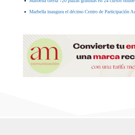
Marbella oferta 720 plazas gratuitas en 24 cursos onlin
Marbella inaugura el décimo Centro de Participación Ac