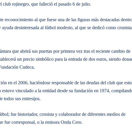
club rojinegro, que falleció el pasado 6 de julio.
e reconocimiento al que fuese una de las figuras más destacadas dentr
y ayuda desinteresada al fútbol modesto, al que se dedicó como cronista
ntara que abrirá sus puertas por primera vez tras el reciente cambio de
tablecerá un precio simbólico para la entrada de dos euros, siendo don
a Fundación Cudeca.
ión en el 2006, haciéndose responsable de las deudas del club que est
ño estuvo vinculado a la entidad desde su fundación en 1974, compiland
 todos sus entresijos.
útbol; fue historiador, cronista y colaborador de diferentes medios de
que fue corresponsal, o la emisora Onda Cero.