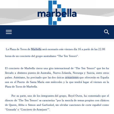
By
REDACCION
358
13 JULIO 2010
0
-
DMarbella
La Plaza de Toros de
Marbella
será escenario este viernes día 16 a partir de las 22.00
horas de un concierto del grupo australiano “The Ten Tenors”.
El concierto de Marbella cierra una gira internacional de ‘The Ten Tenors” que les ha
llevado a distintos puntos de Australia, Nueva Zelanda, Noruega y Suecia, entre otros
países. Asimismo, ha precisado que las dos únicas
actuaciones
que ofrecerán en España
son en el Puerto de Santa María este miércoles y la que tendrá lugar el viernes en la
Plaza de Toros de Marbella.
Por su parte, uno de los integrantes del grupo, Boyd Owen, ha comentado que el
directo de ‘The Ten Tenors’ se caracteriza “por la mezcla de temas propios con clásicos
de Queen, Abba o Simon and Garfunkel, sin olvidar canciones de corte español como
‘Granada’ o ‘Concierto de Aranjuez’”.