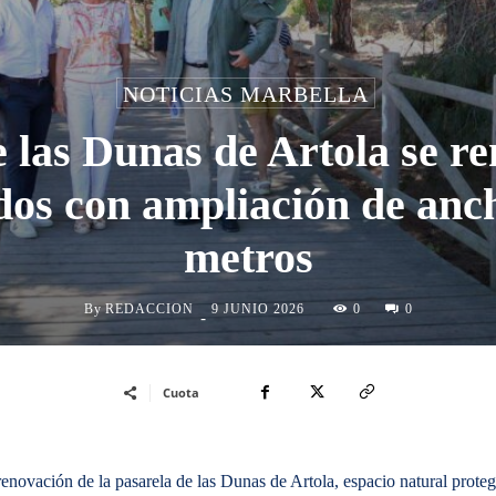
NOTICIAS MARBELLA
 las Dunas de Artola se r
os con ampliación de anch
metros
By
REDACCION
0
9 JUNIO 2026
0
-
Cuota
renovación de la pasarela de las Dunas de Artola, espacio natural prote