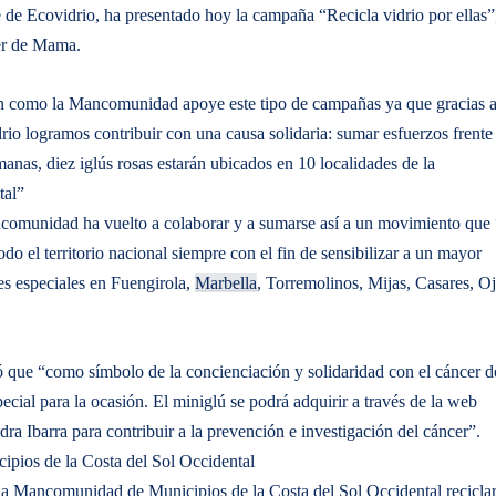
e de Ecovidrio, ha presentado hoy la campaña “Recicla vidrio por ellas”
er de Mama.
ón como la Mancomunidad apoye este tipo de campañas ya que gracias a
rio logramos contribuir con una causa solidaria: sumar esfuerzos frente 
nas, diez iglús rosas estarán ubicados en 10 localidades de la
tal”
ncomunidad ha vuelto a colaborar y a sumarse así a un movimiento que
do el territorio nacional siempre con el fin de sensibilizar a un mayor
es especiales en Fuengirola,
Marbella
, Torremolinos, Mijas, Casares, Oj
ió que “como símbolo de la concienciación y solidaridad con el cáncer d
ial para la ocasión. El miniglú se podrá adquirir a través de la web
ra Ibarra para contribuir a la prevención e investigación del cáncer”.
ipios de la Costa del Sol Occidental
e la Mancomunidad de Municipios de la Costa del Sol Occidental recicla