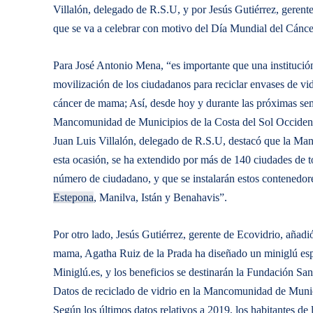
Villalón, delegado de R.S.U, y por Jesús Gutiérrez, gerent
que se va a celebrar con motivo del Día Mundial del Cánc
Para José Antonio Mena, “es importante que una instituci
movilización de los ciudadanos para reciclar envases de vid
cáncer de mama; Así, desde hoy y durante las próximas sema
Mancomunidad de Municipios de la Costa del Sol Occiden
Juan Luis Villalón, delegado de R.S.U, destacó que la Ma
esta ocasión, se ha extendido por más de 140 ciudades de to
número de ciudadano, y que se instalarán estos contenedor
Estepona
, Manilva, Istán y Benahavis”.
Por otro lado, Jesús Gutiérrez, gerente de Ecovidrio, añad
mama, Agatha Ruiz de la Prada ha diseñado un miniglú espec
Miniglú.es, y los beneficios se destinarán la Fundación Sand
Datos de reciclado de vidrio en la Mancomunidad de Munic
Según los últimos datos relativos a 2019, los habitantes d