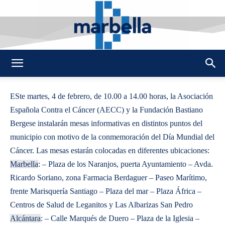
By
REDACCION
474
3 FEBRERO 2014
0
-
DMarbella
ESte martes, 4 de febrero, de 10.00 a 14.00 horas, la Asociación
Española Contra el Cáncer (AECC) y la Fundación Bastiano
Bergese instalarán mesas informativas en distintos puntos del
municipio con motivo de la conmemoración del Día Mundial del
Cáncer. Las mesas estarán colocadas en diferentes ubicaciones:
Marbella
: – Plaza de los Naranjos, puerta Ayuntamiento – Avda.
Ricardo Soriano, zona Farmacia Berdaguer – Paseo Marítimo,
frente Marisquería Santiago – Plaza del mar – Plaza África –
Centros de Salud de Leganitos y Las Albarizas San Pedro
Alcántara
: – Calle Marqués de Duero – Plaza de la Iglesia –