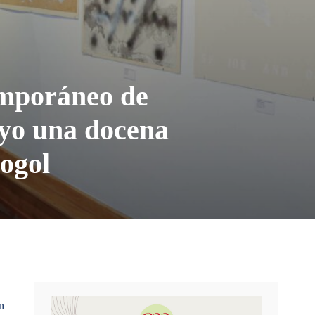
mporáneo de
ayo una docena
ogol
n