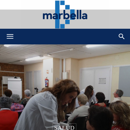
DMarbella
SALUD