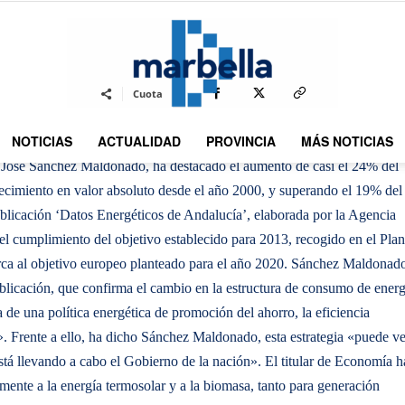
By
REDACCION
481
5 JUNIO 2014
0
-
Cuota
NOTICIAS
ACTUALIDAD
PROVINCIA
MÁS NOTICIAS
DMarbella
 José Sánchez Maldonado, ha destacado el aumento de casi el 24% del
recimiento en valor absoluto desde el año 2000, y superando el 19% del
ublicación ‘Datos Energéticos de Andalucía’, elaborada por la Agencia
el cumplimiento del objetivo establecido para 2013, recogido en el Plan
ca al objetivo europeo planteado para el año 2020.
Sánchez Maldonado
ublicación, que confirma el cambio en la estructura de consumo de energ
de una política energética de promoción del ahorro, la eficiencia
». Frente a ello, ha dicho Sánchez Maldonado, esta estrategia «puede ve
 está llevando a cabo el Gobierno de la nación». El titular de Economía h
ente a la energía termosolar y a la biomasa, tanto para generación