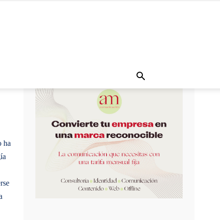
 ha
ía
rse
a