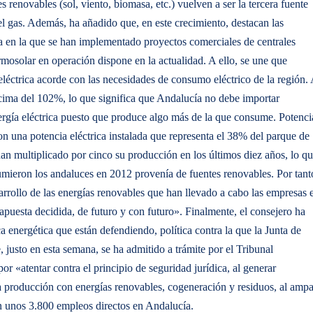
s renovables (sol, viento, biomasa, etc.) vuelven a ser la tercera fuente
el gas. Además, ha añadido que, en este crecimiento, destacan las
a en la que se han implementado proyectos comerciales de centrales
mosolar en operación dispone en la actualidad. A ello, se une que
éctrica acorde con las necesidades de consumo eléctrico de la región. 
encima del 102%, lo que significa que Andalucía no debe importar
nergía eléctrica puesto que produce algo más de la que consume. Potenci
n una potencia eléctrica instalada que representa el 38% del parque de
han multiplicado por cinco su producción en los últimos diez años, lo q
mieron los andaluces en 2012 provenía de fuentes renovables. Por tant
arrollo de las energías renovables que han llevado a cabo las empresas 
puesta decidida, de futuro y con futuro». Finalmente, el consejero ha
a energética que están defendiendo, política contra la que la Junta de
 justo en esta semana, se ha admitido a trámite por el Tribunal
r «atentar contra el principio de seguridad jurídica, al generar
la producción con energías renovables, cogeneración y residuos, al amp
n unos 3.800 empleos directos en Andalucía.