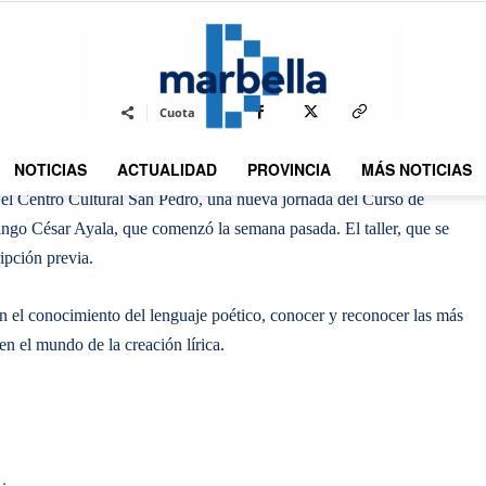
By
REDACCION
550
24 ABRIL 2012
0
-
Cuota
NOTICIAS
ACTUALIDAD
PROVINCIA
MÁS NOTICIAS
DMarbella
en el Centro Cultural San Pedro, una nueva jornada del Curso de
go César Ayala, que comenzó la semana pasada. El taller, que se
ipción previa.
n el conocimiento del lenguaje poético, conocer y reconocer las más
en el mundo de la creación lírica.