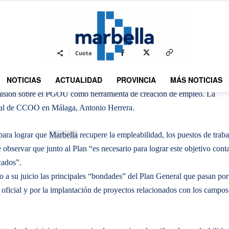
By
REDACCION
510
23 FEBRERO 2010
0
-
Cuota
NOTICIAS
ACTUALIDAD
PROVINCIA
MÁS NOTICIAS
DMarbella
misión sobre el PGOU como herramienta de creación de empleo.
La
eral de CCOO en Málaga, Antonio Herrera.
para lograr que
Marbella
recupere la empleabilidad, los puestos de traba
observar que junto al Plan “es necesario para lograr este objetivo cont
cados”.
o a su juicio las principales “bondades” del Plan General que pasan por
 oficial y por la implantación de proyectos relacionados con los campos