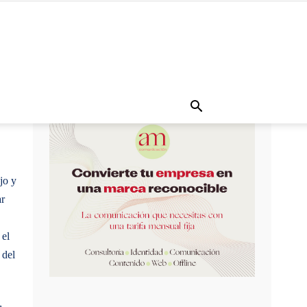
jo y
ar
 el
 del