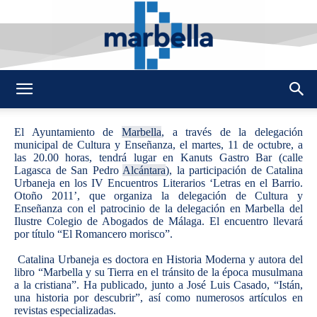
By
REDACCION
469
11 OCTUBRE 2011
0
-
DMarbella
El Ayuntamiento de
Marbella
, a través de la delegación
municipal de Cultura y Enseñanza, el martes, 11 de octubre, a
las 20.00 horas, tendrá lugar en Kanuts Gastro Bar (calle
Lagasca de San Pedro
Alcántara
), la participación de Catalina
Urbaneja en los IV Encuentros Literarios ‘Letras en el Barrio.
Otoño 2011’, que organiza la delegación de Cultura y
Enseñanza con el patrocinio de la delegación en Marbella del
Ilustre Colegio de Abogados de Málaga. El encuentro llevará
por título “El Romancero morisco”.
Catalina Urbaneja es doctora en Historia Moderna y autora del
libro “Marbella y su Tierra en el tránsito de la época musulmana
a la cristiana”. Ha publicado, junto a José Luis Casado, “Istán,
una historia por descubrir”, así como numerosos artículos en
revistas especializadas.