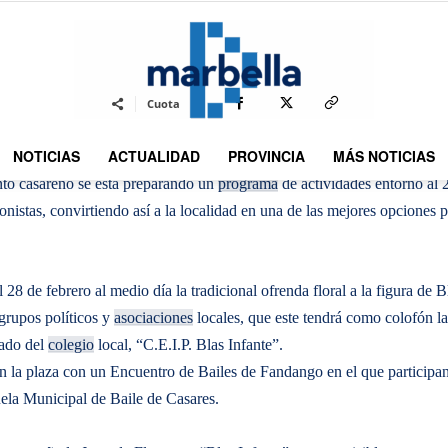
By
REDACCION
588
13 FEBRERO 2014
0
-
Cuota
NOTICIAS
ACTUALIDAD
PROVINCIA
MÁS NOTICIAS
DMarbella
nto casareño se está preparando un
programa
de actividades entorno al 
onistas, convirtiendo así a la localidad en una de las mejores opciones 
8 de febrero al medio día la tradicional ofrenda floral a la figura de B
 grupos políticos y
asociaciones
locales, que este tendrá como colofón la
nado del
colegio
local, “C.E.I.P. Blas Infante”.
 la plaza con un Encuentro de Bailes de Fandango en el que participan
ela Municipal de Baile de Casares.