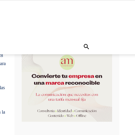
28
para
las
 la